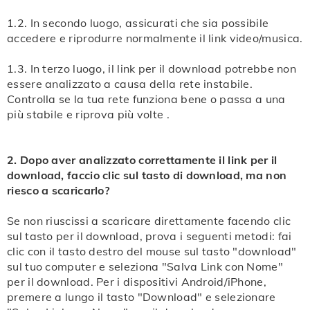
puoi vedere la
guida grafica dettagliata
, oppure
Passo 2: incolla il link nella casella di ricerca nella
consultare le
FAQ
.
1.2. In secondo luogo, assicurati che sia possibile
parte superiore della pagina e fai clic su Download o
accedere e riprodurre normalmente il link video/musica.
premi Invio.
1.3. In terzo luogo, il link per il download potrebbe non
Passo 3: aspetta un momento, download4cc viene a
essere analizzato a causa della rete instabile.
cercare tutti i formati scaricabili e li mostra sulla
Controlla se la tua rete funziona bene o passa a una
più stabile e riprova più volte .
pagina. Il metodo di download per diversi dispositivi è
lo stesso per il download di video YouTube.
2. Dopo aver analizzato correttamente il link per il
Nota: se riscontrassi dei problemi durante il download,
download, faccio clic sul tasto di download, ma non
puoi vedere la
guida grafica dettagliata
, oppure
riesco a scaricarlo?
consultare le
FAQ
.
Se non riuscissi a scaricare direttamente facendo clic
sul tasto per il download, prova i seguenti metodi: fai
clic con il tasto destro del mouse sul tasto "download"
sul tuo computer e seleziona "Salva Link con Nome"
per il download. Per i dispositivi Android/iPhone,
premere a lungo il tasto "Download" e selezionare