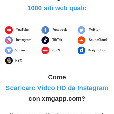
1000 siti web quali:
YouTube
Facebook
Twitter
Instagram
TikTok
SoundCloud
Vimeo
ESPN
Dailymotion
NBC
Come
Scaricare Video HD da Instagram
con xmgapp.com?