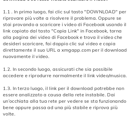
parte superiore di xmgapp.com downloader di film su
fai clic con il tasto destro del mouse sul video,
Twitter e fai clic su Download o premi Invio.
1.1 . In primo luogo, fai clic sul tasto "DOWNLOAD" per
seleziona "Salva Video Con Nome" per il download.
riprovare più volte a risolvere il problema. Oppure se
Oppure prova a cliccare i tre puntini nell'angolo a
Passo 3: aspetta un momento, xmgapp.com Twitter
stai provando a scaricare i video di Facebook usando il
destra e trova il tasto "Download" per la riuscita del
link copiato dal tasto "Copia Link" in Facebook, torna
video downloader cercherà tutti i formati scaricabili e li
alla pagina dei video di Facebook e trova il video che
download video dal sito on-line.
mostrerà sulla pagina. Seleziona il formato che
desideri scaricare, fai doppio clic sul video e copia
desideri scaricare, quindi fai clic sul tasto "Download",
direttamente il suo URL a xmgapp.com per il download
Nota: se riscontrassi dei problemi durante il download,
la pagina passerà alla pagina di riproduzione del video,
nuovamente il video.
puoi vedere la
guida grafica dettagliata
, oppure
premi a lungo il video, seleziona "Salva" per il
consultare le
FAQ
.
1.2. In secondo luogo, assicurati che sia possibile
download. Oppure prova a premere a lungo il tasto di
accedere e riprodurre normalmente il link video/musica.
download e seleziona "Salva Link Con Nome" per il
download.
1.3. In terzo luogo, il link per il download potrebbe non
essere analizzato a causa della rete instabile. Dai
un’occhiata alla tua rete per vedere se sta funzionando
Nota: se riscontrassi dei problemi durante il download,
bene oppure passa ad una più stabile e riprova più
puoi vedere la
guida grafica dettagliata
, oppure
volte.
consultare le
FAQ
.