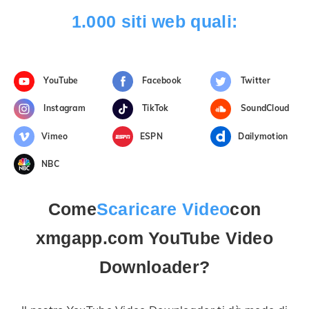
1.000 siti web quali:
YouTube
Facebook
Twitter
Instagram
TikTok
SoundCloud
Vimeo
ESPN
Dailymotion
NBC
Come
Scaricare Video
con
xmgapp.com YouTube Video
Downloader?