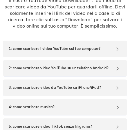
Il nostro YouTube Video Downloader ti dà modo di
scaricare video da YouTube per guardarli offline. Devi
solamente inserire il link del video nella casella di
ricerca, fare clic sul tasto "Download" per salvare i
video online sul tuo computer. È semplicissimo.
1: come scaricare i video YouTube sul tuo computer?
Passo 1: fai clic sul video che si desidera scaricare su
2: come scaricare video YouTube su un telefono Android?
YouTube, fare clic sul tasto "Condividi" nella pagina di
riproduzione del video, quindi copiare il link di
Nota: per una migliore esperienza di download, ti
condivisione.
3: come scaricare video da YouTube su iPhone/iPad?
consigliamo di usare Google Chrome.
Passo 2: incolla il link nella casella di ricerca nella
Si prega di scarica l'app Documents dall'App Store,
Passo 1: fai clic sul video YouTube che vuoi scaricare e
4: come scaricare musica?
parte superiore della pagina, quindi fai clic su
quindi usa xmgapp.com YouTube video downloader nel
quindi sul tasto Condividi nella pagina di riproduzione
Download o premi Invio.
browser integrato di Documents. Puoi così scaricare
del video. Poi, copia il link di condivisione o fai clic sul
Metodo 1:
perfettamente video o musica e Documents supporta
5: come scaricare video TikTok senza filigrana?
tasto Condividi nella pagina di riproduzione del video,
Passo 3: aspetta un momento, xmgapp.com YouTube