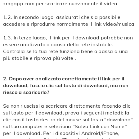
consultare le
FAQ
.
xmgapp.com per scaricare nuovamente il video.
Nota: se riscontrassi dei problemi durante il download,
Passo 2: incolla il link nella casella di ricerca nella
puoi vedere la
guida grafica dettagliata
, oppure
1.2. In secondo luogo, assicurati che sia possibile
parte superiore della pagina e fai clic su Download o
accedere e riprodurre normalmente il link video/musica.
consultare le
FAQ
.
premi Invio.
1.3. In terzo luogo, il link per il download potrebbe non
Passo 3: aspetta un momento, download4cc viene a
essere analizzato a causa della rete instabile.
cercare tutti i formati scaricabili e li mostra sulla
Controlla se la tua rete funziona bene o passa a una
più stabile e riprova più volte .
pagina. Il metodo di download per diversi dispositivi è
lo stesso per il download di video YouTube.
2. Dopo aver analizzato correttamente il link per il
Nota: se riscontrassi dei problemi durante il download,
download, faccio clic sul tasto di download, ma non
puoi vedere la
guida grafica dettagliata
, oppure
riesco a scaricarlo?
consultare le
FAQ
.
Se non riuscissi a scaricare direttamente facendo clic
sul tasto per il download, prova i seguenti metodi: fai
clic con il tasto destro del mouse sul tasto "download"
sul tuo computer e seleziona "Salva Link con Nome"
per il download. Per i dispositivi Android/iPhone,